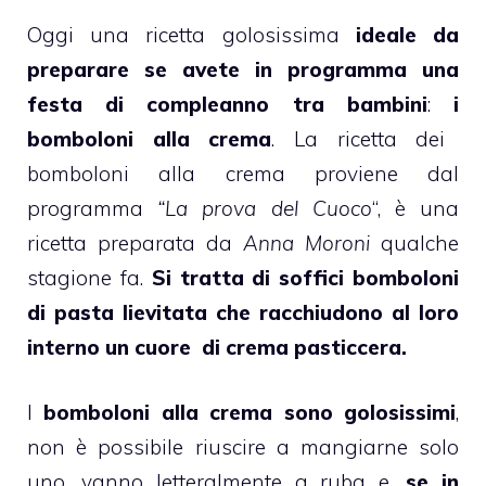
Oggi una ricetta golosissima
ideale da
preparare se avete in programma una
festa di compleanno tra bambini
:
i
bomboloni
alla
crema
. La ricetta dei
bomboloni alla crema proviene dal
programma
“La prova del Cuoco
“, è una
ricetta preparata da
Anna Moroni
qualche
stagione fa.
Si tratta di soffici
bomboloni
di pasta lievitata che racchiudono al loro
interno un cuore di
crema pasticcera
.
I
bomboloni
alla
crema
sono golosissimi
,
non è possibile riuscire a mangiarne solo
uno, vanno letteralmente a ruba e,
se in