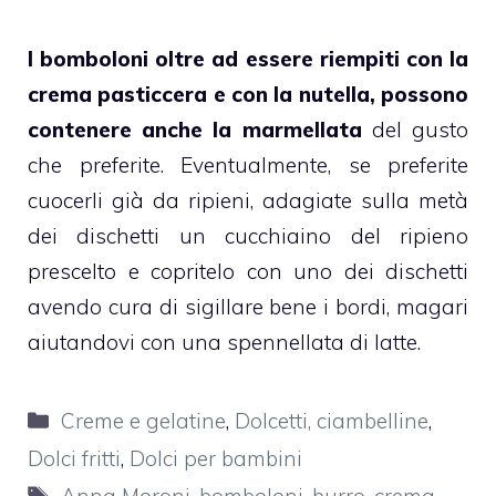
I
bomboloni
oltre ad essere riempiti con la
crema
pasticcera
e con la
nutella
, possono
contenere anche la
marmellata
del gusto
che preferite. Eventualmente, se preferite
cuocerli già da ripieni, adagiate sulla metà
dei dischetti un cucchiaino del ripieno
prescelto e copritelo con uno dei dischetti
avendo cura di sigillare bene i bordi, magari
aiutandovi con una spennellata di latte.
Categorie
Creme e gelatine
,
Dolcetti, ciambelline
,
Dolci fritti
,
Dolci per bambini
Tag