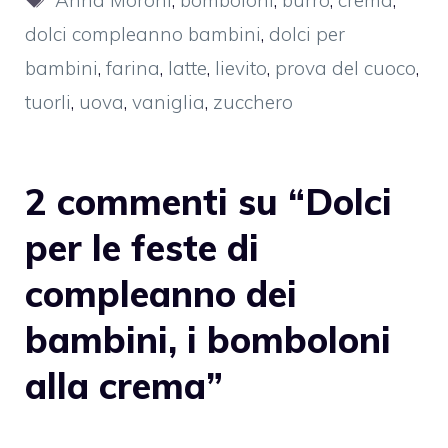
Anna Moroni
,
bomboloni
,
burro
,
crema
,
dolci compleanno bambini
,
dolci per
bambini
,
farina
,
latte
,
lievito
,
prova del cuoco
,
tuorli
,
uova
,
vaniglia
,
zucchero
2 commenti su “Dolci
per le feste di
compleanno dei
bambini, i bomboloni
alla crema”