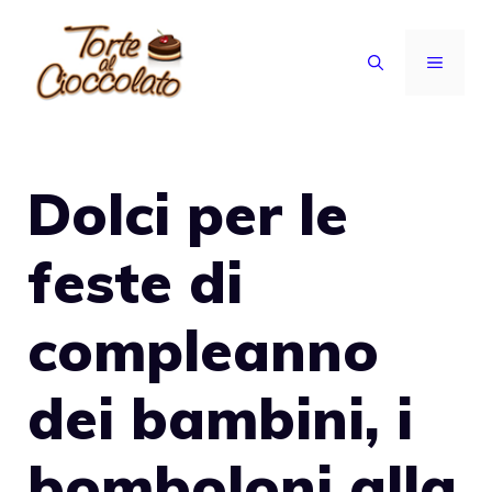
Vai
al
MENU
contenuto
Dolci per le
feste di
compleanno
dei bambini, i
bomboloni alla