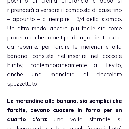
pochino di crema all’
arancia
e dopo si
riprenderà a versare il composto di base fino
– appunto – a riempire i 3/4 dello stampo.
Un altro modo, ancora più facile sia come
procedura che come tipo di ingrediente extra
da reperire, per farcire le merendine alla
banana
, consiste nell’inserire nel boccale
bimby
, contemporaneamente al lievito,
anche una manciata di cioccolato
spezzettato.
Le merendine alla
banana
, sia semplici che
farcite, devono cuocere in forno per un
quarto d’ora:
una volta sfornate, si
spolverano di zucchero a velo (o vanigliato)