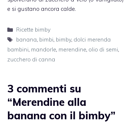
e si gustano ancora calde.
Categorie
Ricette bimby
Tag
banana
,
bimbi
,
bimby
,
dolci merenda
bambini
,
mandorle
,
merendine
,
olio di semi
,
zucchero di canna
3 commenti su
“Merendine alla
banana con il bimby”