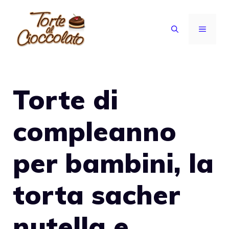
Vai
al
MENU
contenuto
Torte di
compleanno
per bambini, la
torta sacher
nutella e