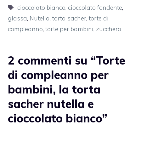
Tag
cioccolato bianco
,
cioccolato fondente
,
glassa
,
Nutella
,
torta sacher
,
torte di
compleanno
,
torte per bambini
,
zucchero
2 commenti su “Torte
di compleanno per
bambini, la torta
sacher nutella e
cioccolato bianco”