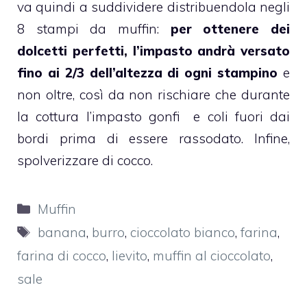
va quindi a suddividere distribuendola negli
8 stampi da
muffin
:
per ottenere dei
dolcetti perfetti, l’impasto andrà versato
fino ai 2/3 dell’altezza di ogni stampino
e
non oltre, così da non rischiare che durante
la cottura l’impasto gonfi e coli fuori dai
bordi prima di essere rassodato. Infine,
spolverizzare di
cocco
.
Categorie
Muffin
Tag
banana
,
burro
,
cioccolato bianco
,
farina
,
farina di cocco
,
lievito
,
muffin al cioccolato
,
sale