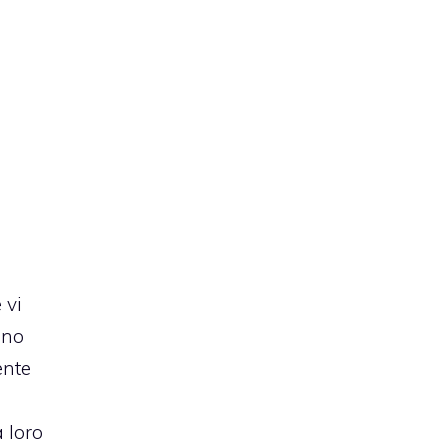
 vi
uno
ente
a loro