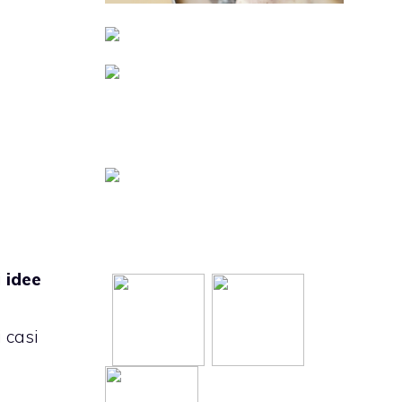
i
idee
i casi