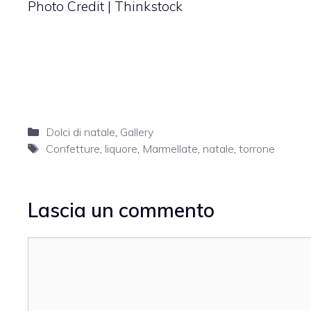
Photo Credit | Thinkstock
Categorie
Dolci di natale
,
Gallery
Tag
Confetture
,
liquore
,
Marmellate
,
natale
,
torrone
Lascia un commento
Commento