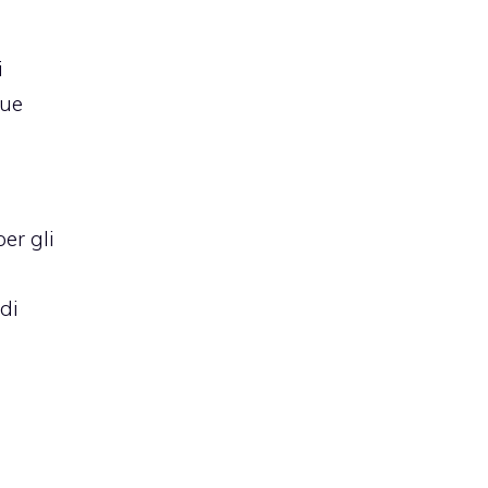
i
due
er gli
di