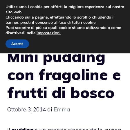
Vai
Utilizziamo i cookie per offrirti la migliore esperienza sul nostro
sito web.
al
MENU
Cliccando sulla pagina, effettuando lo scroll o chiudendo il
contenuto
banner, presti il consenso all’uso di tutti i cookie
Puoi scoprire di più su quali cookie stiamo utilizzando o come
disattivarli nelle
impostazioni
Accetta
Mini pudding
con fragoline e
frutti di bosco
Ottobre 3, 2014
di
Emma
Il
pudding
è un grande classico della cucina