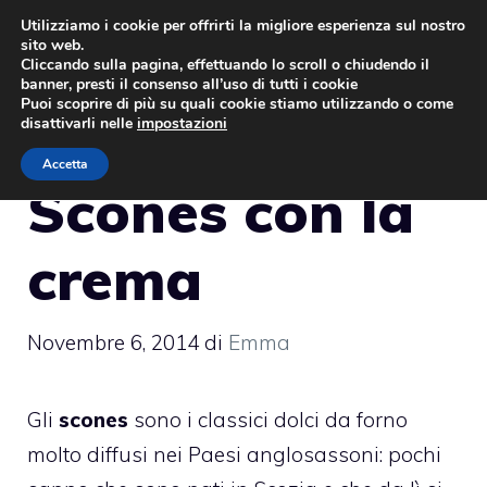
Vai
Utilizziamo i cookie per offrirti la migliore esperienza sul nostro
sito web.
al
MENU
Cliccando sulla pagina, effettuando lo scroll o chiudendo il
contenuto
banner, presti il consenso all’uso di tutti i cookie
Puoi scoprire di più su quali cookie stiamo utilizzando o come
disattivarli nelle
impostazioni
Accetta
Scones con la
crema
Novembre 6, 2014
di
Emma
Gli
scones
sono i classici dolci da forno
molto diffusi nei Paesi anglosassoni: pochi