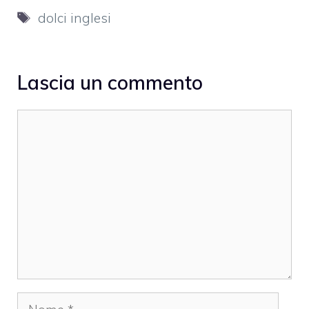
Tag
dolci inglesi
Lascia un commento
Commento
Nome