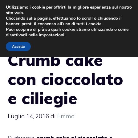
Vai
Utilizziamo i cookie per offrirti la migliore esperienza sul nostro
sito web.
al
MENU
Cliccando sulla pagina, effettuando lo scroll o chiudendo il
contenuto
banner, presti il consenso all’uso di tutti i cookie
Puoi scoprire di più su quali cookie stiamo utilizzando o come
disattivarli nelle
impostazioni
Accetta
Crumb cake
con cioccolato
e ciliegie
Luglio 14, 2016
di
Emma
Si chiama
crumb cake al cioccolato e