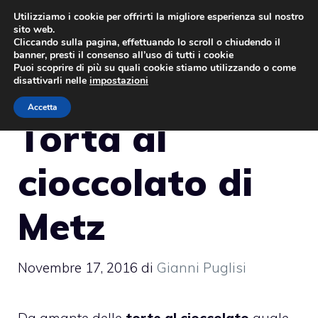
Vai
Utilizziamo i cookie per offrirti la migliore esperienza sul nostro
sito web.
al
MENU
Cliccando sulla pagina, effettuando lo scroll o chiudendo il
contenuto
banner, presti il consenso all’uso di tutti i cookie
Puoi scoprire di più su quali cookie stiamo utilizzando o come
disattivarli nelle
impostazioni
Accetta
Torta al
cioccolato di
Metz
Novembre 17, 2016
di
Gianni Puglisi
Da amante delle
torte al cioccolato
quale