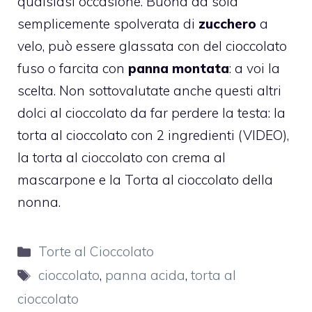
qualsiasi occasione. Buona da sola
semplicemente spolverata di
zucchero
a
velo, può essere glassata con del cioccolato
fuso o farcita con
panna montata
: a voi la
scelta. Non sottovalutate anche questi altri
dolci al cioccolato da far perdere la testa: la
torta al cioccolato con 2 ingredienti (VIDEO)
,
la
t
orta al cioccolato con crema al
mascarpone
e la
Torta al cioccolato della
nonna.
Categorie
Torte al Cioccolato
Tag
cioccolato
,
panna acida
,
torta al
cioccolato