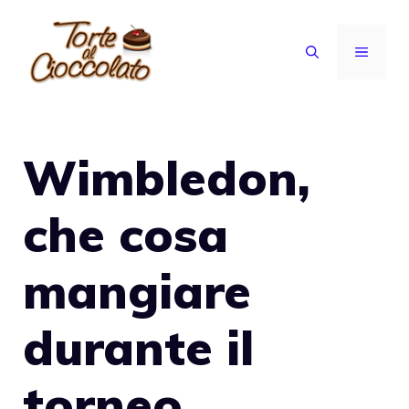
Vai
al
MENU
contenuto
Wimbledon,
che cosa
mangiare
durante il
torneo