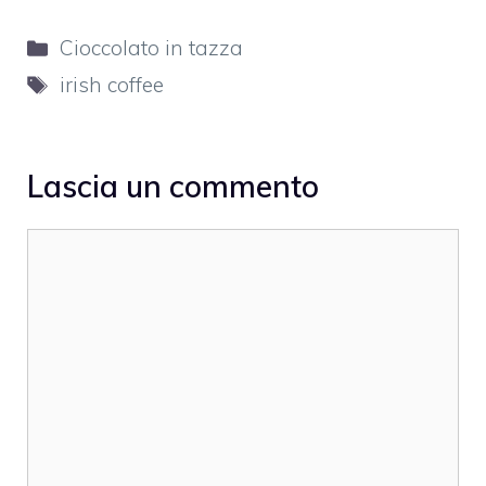
Categorie
Cioccolato in tazza
Tag
irish coffee
Lascia un commento
Commento