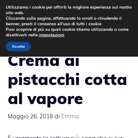
Vai
Utilizziamo i cookie per offrirti la migliore esperienza sul nostro
sito web.
al
MENU
Cliccando sulla pagina, effettuando lo scroll o chiudendo il
contenuto
banner, presti il consenso all’uso di tutti i cookie
Puoi scoprire di più su quali cookie stiamo utilizzando o come
disattivarli nelle
impostazioni
Accetta
Crema ai
pistacchi cotta
al vapore
Maggio 26, 2018
di
Emma
È veramente la cottura più sana che si sia: