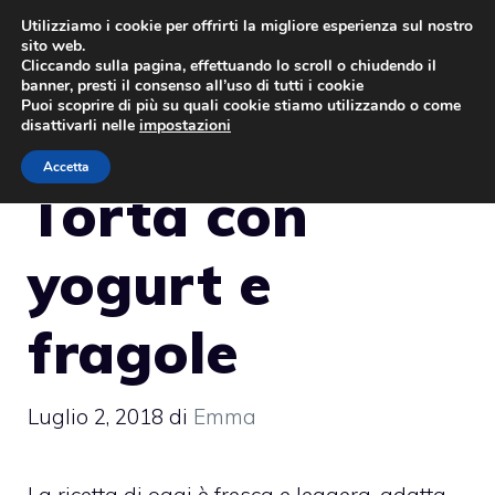
Vai
Utilizziamo i cookie per offrirti la migliore esperienza sul nostro
sito web.
al
MENU
Cliccando sulla pagina, effettuando lo scroll o chiudendo il
contenuto
banner, presti il consenso all’uso di tutti i cookie
Puoi scoprire di più su quali cookie stiamo utilizzando o come
disattivarli nelle
impostazioni
Accetta
Torta con
yogurt e
fragole
Luglio 2, 2018
di
Emma
La ricetta di oggi è fresca e leggera, adatta