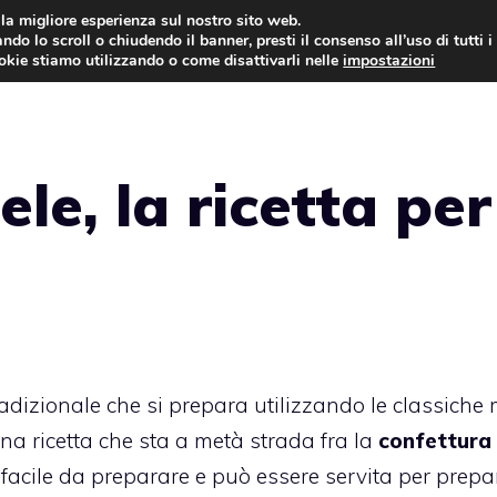
i la migliore esperienza sul nostro sito web.
ndo lo scroll o chiudendo il banner, presti il consenso all’uso di tutti i
ookie stiamo utilizzando o come disattivarli nelle
impostazioni
TORTE AL CIOCCOLATO
TORTE CLASSICHE
le, la ricetta per
tradizionale che si prepara utilizzando le classiche
na ricetta che sta a metà strada fra la
confettura
o facile da preparare e può essere servita per prepa