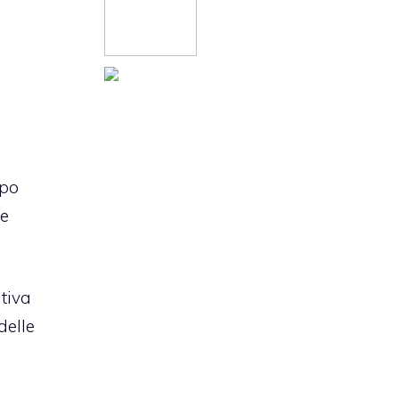
opo
te
tiva
delle