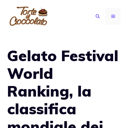
Vai
al
MENU
contenuto
Gelato Festival
World
Ranking, la
classifica
mondiale dei