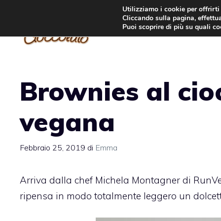
Vai
Utilizziamo i cookie per offrirt
Cliccando sulla pagina, effettua
al
Puoi scoprire di più su quali c
contenuto
Brownies al cioc
vegana
Febbraio 25, 2019
di
Emma
Arriva dalla chef Michela Montagner di RunVeg
ripensa in modo totalmente leggero un dolcett