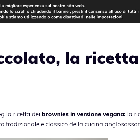
i la migliore esperienza sul nostro sito web.
ndo lo scroll o chiudendo il banner, presti il consenso all’uso di tutti i
ookie stiamo utilizzando o come disattivarli nelle
impostazioni
TORTE AL CIOCCOLATO
TORTE CLASSICHE
colato, la ricetta
 la ricetta dei
brownies in versione vegana:
la ri
o tradizionale e classico della cucina anglosasson