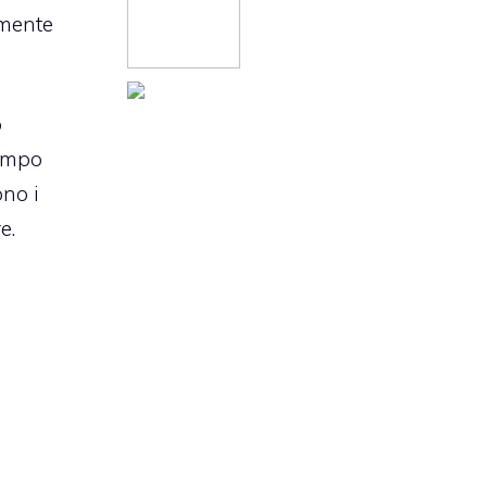
amente
o
tempo
ono i
e.