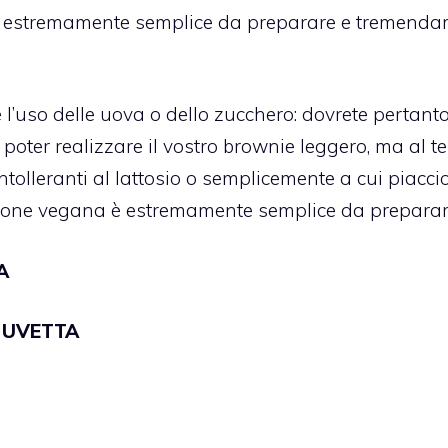
lato estremamente semplice da preparare e tremend
l’uso delle uova o dello zucchero: dovrete pertant
er poter realizzare il vostro brownie leggero, ma al 
ntolleranti al lattosio o semplicemente a cui piacci
ersione vegana è estremamente semplice da preparar
A
 UVETTA