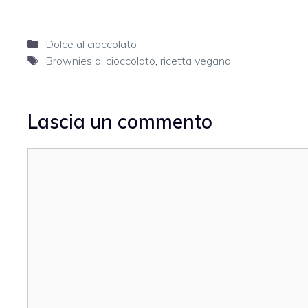
Categorie
Dolce al cioccolato
Tag
Brownies al cioccolato
,
ricetta vegana
Lascia un commento
Commento