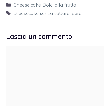
Categorie
Cheese cake
,
Dolci alla frutta
Tag
cheesecake senza cottura
,
pere
Lascia un commento
Commento