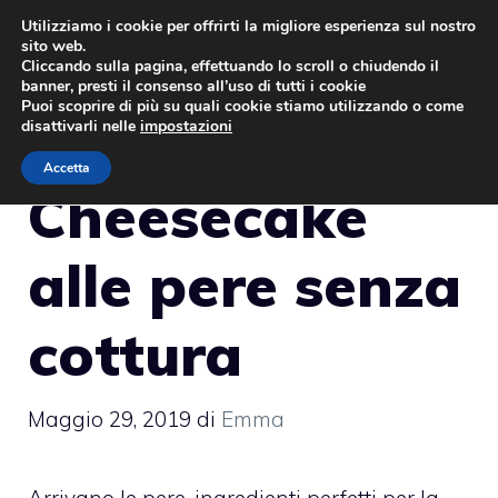
Vai
Utilizziamo i cookie per offrirti la migliore esperienza sul nostro
sito web.
al
MENU
Cliccando sulla pagina, effettuando lo scroll o chiudendo il
contenuto
banner, presti il consenso all’uso di tutti i cookie
Puoi scoprire di più su quali cookie stiamo utilizzando o come
disattivarli nelle
impostazioni
Accetta
Cheesecake
alle pere senza
cottura
Maggio 29, 2019
di
Emma
Arrivano le pere, ingredienti perfetti per la