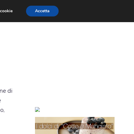
 cookie
Accetta
TORTE PER BAMBINI
TORTE DECORATE
ne di
e
o,