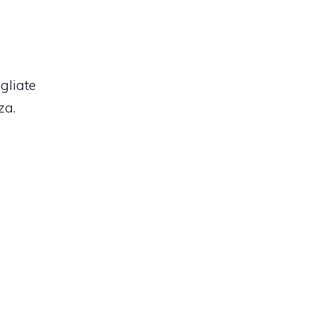
gliate
za.