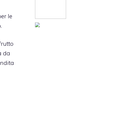
er le
.
frutto
a da
ondita