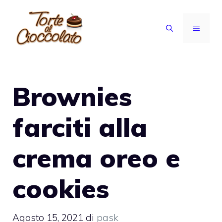
Vai
al
MENU
contenuto
Brownies
farciti alla
crema oreo e
cookies
Agosto 15, 2021
di
pask