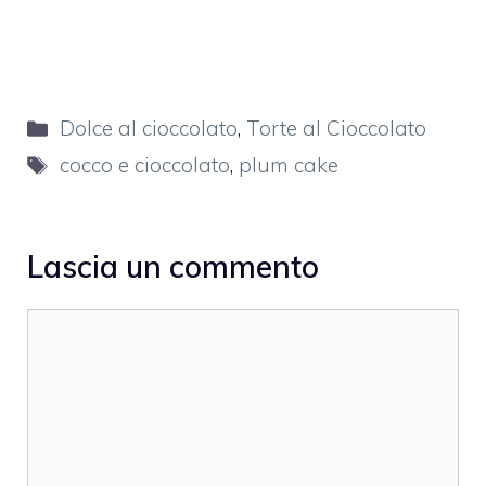
Categorie
Dolce al cioccolato
,
Torte al Cioccolato
Tag
cocco e cioccolato
,
plum cake
Lascia un commento
Commento