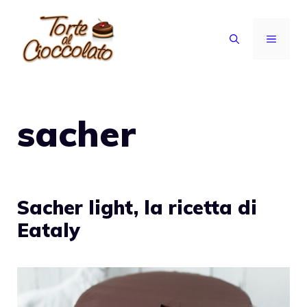
Vai
al
MENU
contenuto
sacher
Sacher light, la ricetta di
Eataly