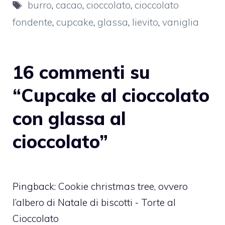
Tag
burro
,
cacao
,
cioccolato
,
cioccolato
fondente
,
cupcake
,
glassa
,
lievito
,
vaniglia
16 commenti su
“Cupcake al cioccolato
con glassa al
cioccolato”
Pingback:
Cookie christmas tree, ovvero
l’albero di Natale di biscotti - Torte al
Cioccolato