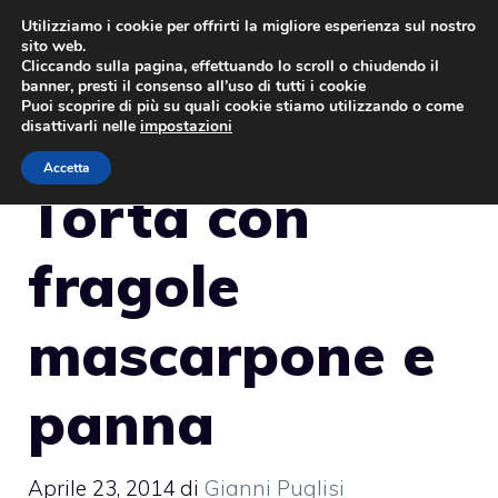
Vai
Utilizziamo i cookie per offrirti la migliore esperienza sul nostro
sito web.
al
MENU
Cliccando sulla pagina, effettuando lo scroll o chiudendo il
contenuto
banner, presti il consenso all’uso di tutti i cookie
Puoi scoprire di più su quali cookie stiamo utilizzando o come
disattivarli nelle
impostazioni
Accetta
Torta con
fragole
mascarpone e
panna
Aprile 23, 2014
di
Gianni Puglisi