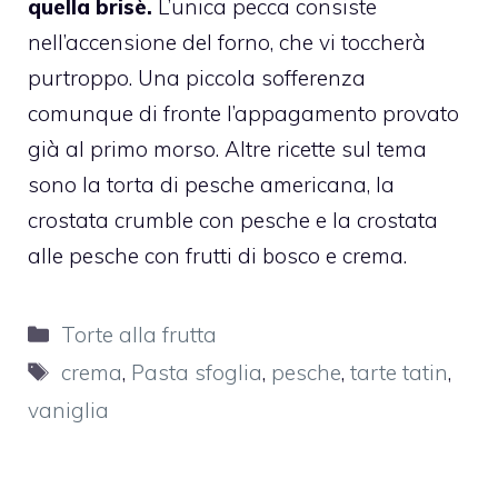
quella brisè.
L’unica pecca consiste
nell’accensione del forno, che vi toccherà
purtroppo. Una piccola sofferenza
comunque di fronte l’appagamento provato
già al primo morso. Altre ricette sul tema
sono la
torta di pesche americana
, la
crostata crumble con pesche
e la
crostata
alle pesche con frutti di bosco e crema.
Categorie
Torte alla frutta
Tag
crema
,
Pasta sfoglia
,
pesche
,
tarte tatin
,
vaniglia