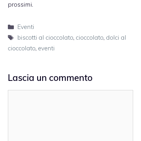
prossimi.
Categorie
Eventi
Tag
biscotti al cioccolato
,
cioccolato
,
dolci al
cioccolato
,
eventi
Lascia un commento
Commento