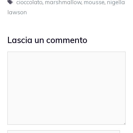
Tag
cioccolato
,
marshmallow
,
mousse
,
nigella
lawson
Lascia un commento
Commento