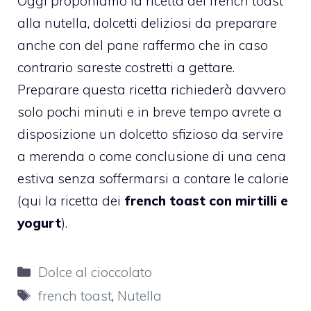
Oggi proponiamo la ricetta dei french toast
alla nutella, dolcetti deliziosi da preparare
anche con del pane raffermo che in caso
contrario sareste costretti a gettare.
Preparare questa ricetta richiederà davvero
solo pochi minuti e in breve tempo avrete a
disposizione un dolcetto sfizioso da servire
a merenda o come conclusione di una cena
estiva senza soffermarsi a contare le calorie
(qui la ricetta dei
french toast con mirtilli e
yogurt
).
Categorie
Dolce al cioccolato
Tag
french toast
,
Nutella