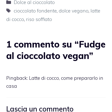
Categorie
Dolce al cioccolato
Tag
cioccolato fondente
,
dolce vegano
,
latte
di cocco
,
riso soffiato
1 commento su “Fudge
al cioccolato vegan”
Pingback:
Latte di cocco, come prepararlo in
casa
Lascia un commento