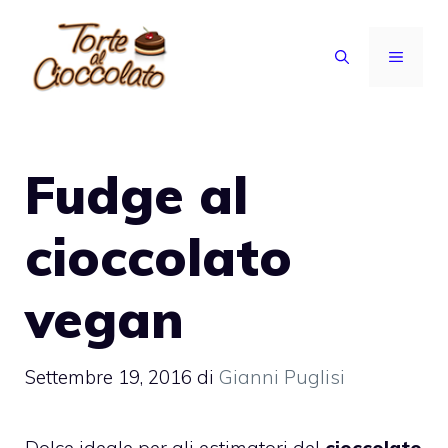
Vai
al
MENU
contenuto
Fudge al
cioccolato
vegan
Settembre 19, 2016
di
Gianni Puglisi
Dolce ideale per gli estimatori del
cioccolato