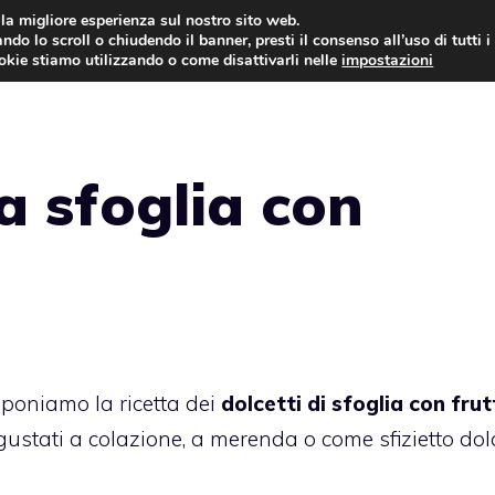
i la migliore esperienza sul nostro sito web.
ndo lo scroll o chiudendo il banner, presti il consenso all’uso di tutti i
ookie stiamo utilizzando o come disattivarli nelle
impostazioni
TORTE AL CIOCCOLATO
TORTE CLASSICHE
a sfoglia con
oponiamo la ricetta dei
dolcetti di sfoglia con frut
ustati a colazione, a merenda o come sfizietto dol