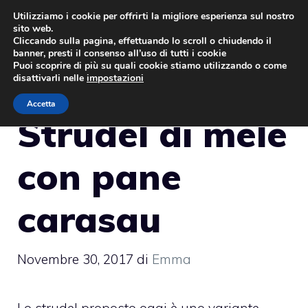
Vai
Utilizziamo i cookie per offrirti la migliore esperienza sul nostro
sito web.
al
MENU
Cliccando sulla pagina, effettuando lo scroll o chiudendo il
contenuto
banner, presti il consenso all’uso di tutti i cookie
Puoi scoprire di più su quali cookie stiamo utilizzando o come
disattivarli nelle
impostazioni
Accetta
Strudel di mele
con pane
carasau
Novembre 30, 2017
di
Emma
Lo strudel proposto oggi è uno variante