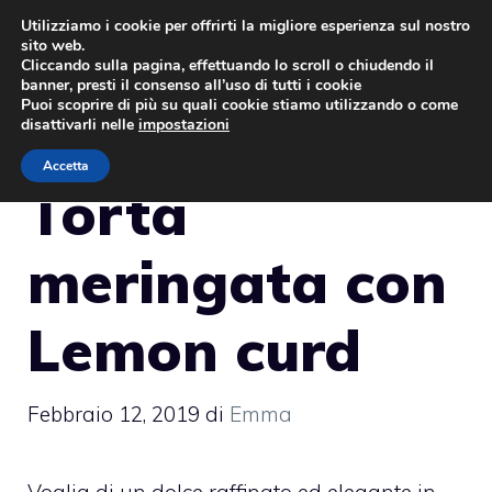
Vai
Utilizziamo i cookie per offrirti la migliore esperienza sul nostro
sito web.
al
MENU
Cliccando sulla pagina, effettuando lo scroll o chiudendo il
contenuto
banner, presti il consenso all’uso di tutti i cookie
Puoi scoprire di più su quali cookie stiamo utilizzando o come
disattivarli nelle
impostazioni
Accetta
Torta
meringata con
Lemon curd
Febbraio 12, 2019
di
Emma
Voglia di un dolce raffinato ed elegante in