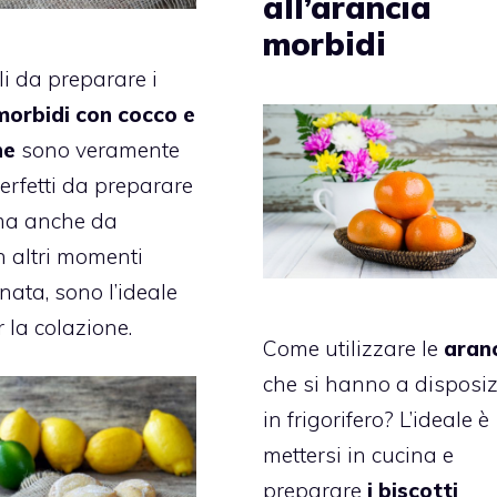
all’arancia
morbidi
ili da preparare i
morbidi con cocco e
ne
sono veramente
Perfetti da preparare
, ma anche da
n altri momenti
nata, sono l’ideale
 la colazione.
Come utilizzare le
aran
che si hanno a disposi
in frigorifero? L’ideale è
mettersi in cucina e
preparare
i biscotti