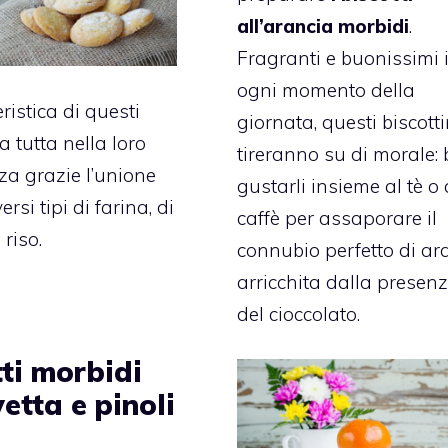
all’arancia morbidi
.
Fragranti e buonissimi 
ogni momento della
ristica di questi
giornata, questi biscotti
ta tutta nella loro
tireranno su di morale:
a grazie l’unione
gustarli insieme al tè o 
ersi tipi di farina, di
caffè per assaporare il
 riso.
connubio perfetto di ar
arricchita dalla presen
del cioccolato.
ti morbidi
etta e pinoli