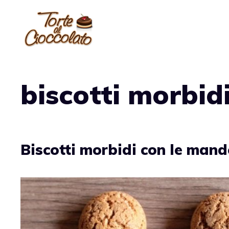
Vai
al
contenuto
biscotti morbid
Biscotti morbidi con le mand