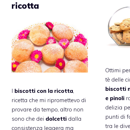
ricotta
Ottimi pe
tè delle c
biscotti 
I
biscotti con la ricotta
,
e pinoli
r
ricetta che mi ripromettevo di
delizia pe
provare da tempo, altro non
punti di f
sono che dei
dolcetti
dalla
tra le div
consistenza leggera ma