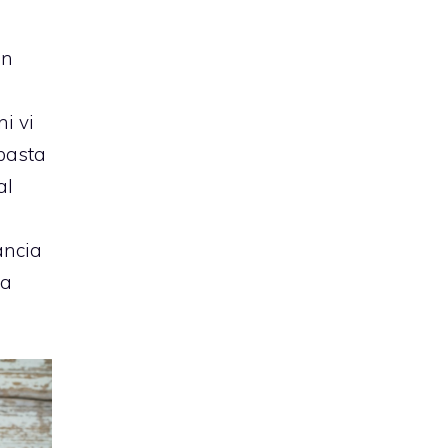
in
ni vi
 basta
al
ancia
za