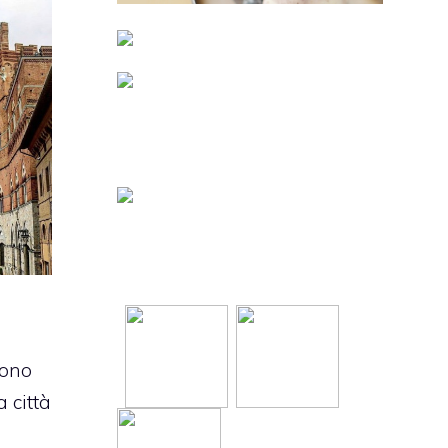
ono
a città
e