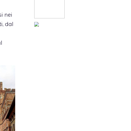
si nei
i, dal
l