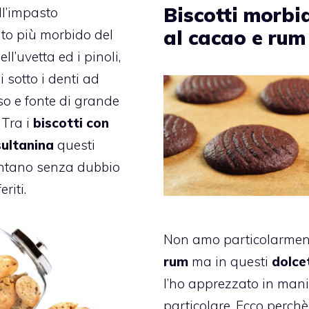
Biscotti morbi
ll’impasto
al cacao e rum
to più morbido del
ell’uvetta ed i pinoli,
i sotto i denti ad
o e fonte di grande
. Tra i
biscotti con
sultanina
questi
ntano senza dubbio
eriti.
Non amo particolarment
rum
ma in questi
dolce
l’ho apprezzato in man
particolare. Ecco perch