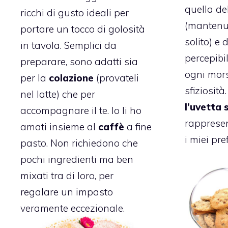
quella de
ricchi di gusto ideali per
(mantenu
portare un tocco di golosità
solito) e d
in tavola. Semplici da
percepibil
preparare, sono adatti sia
ogni mors
per la
colazione
(provateli
sfiziosità
nel latte) che per
l’uvetta 
accompagnare il te. Io li ho
rapprese
amati insieme al
caffè
a fine
i miei pref
pasto. Non richiedono che
pochi ingredienti ma ben
mixati tra di loro, per
regalare un impasto
veramente eccezionale.