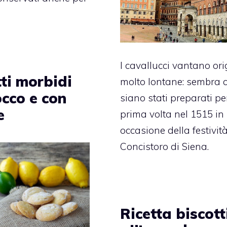
I cavallucci vantano ori
ti morbidi
molto lontane: sembra 
occo e con
siano stati preparati pe
e
prima volta nel 1515 in
occasione della festivit
Concistoro di Siena.
Ricetta biscott