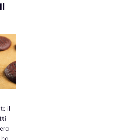
di
e il
tti
iera
è ho