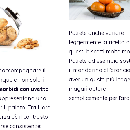
Potrete anche variare
leggermente la ricetta d
questi biscotti molto mo
Potrete ad esempio sost
il mandarino all’aranci
r accompagnare il
aver un gusto più legge
inque e non solo, i
magari optare
morbidi con uvetta
semplicemente per l’ara
appresentano una
r il palato. Tra i loro
orza c’è il contrasto
erse consistenze: