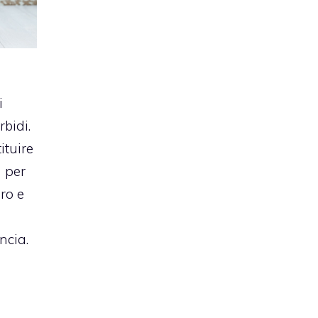
i
rbidi.
ituire
a per
ro e
ncia.