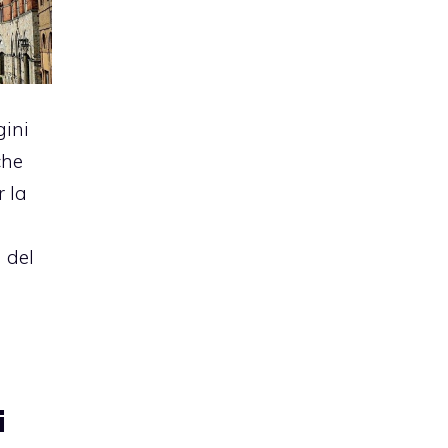
gini
che
r la
à del
i