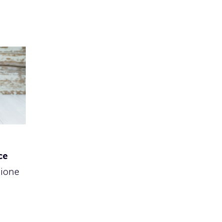
ce
zione