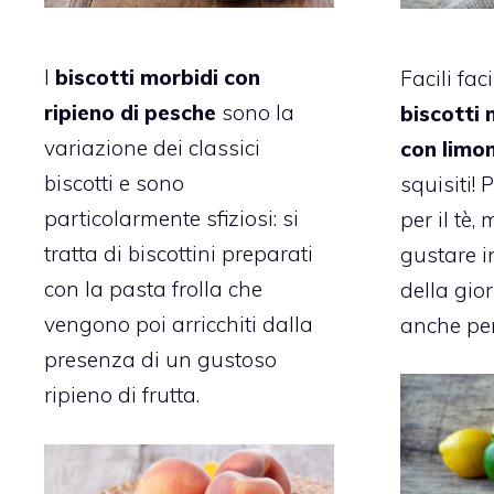
I
biscotti morbidi con
Facili fac
ripieno di pesche
sono la
biscotti 
variazione dei classici
con limo
biscotti e sono
squisiti! 
particolarmente sfiziosi: si
per il tè
tratta di biscottini preparati
gustare i
con la pasta frolla che
della gior
vengono poi arricchiti dalla
anche per
presenza di un gustoso
ripieno di frutta.