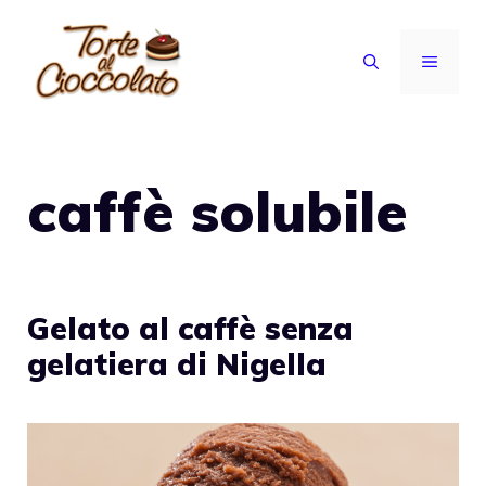
Vai
al
MENU
contenuto
caffè solubile
Gelato al caffè senza
gelatiera di Nigella