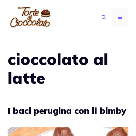
Vai
al
MENU
contenuto
cioccolato al
latte
I baci perugina con il bimby