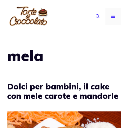
Vai
al
MENU
contenuto
mela
Dolci per bambini, il cake
con mele carote e mandorle