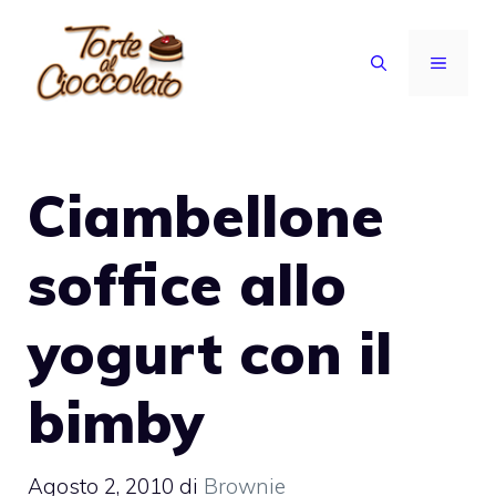
Vai
al
MENU
contenuto
Ciambellone
soffice allo
yogurt con il
bimby
Agosto 2, 2010
di
Brownie