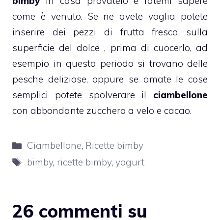
bimby
in casa provatelo e fatemi sapere
come è venuto.
Se ne avete voglia potete
inserire dei pezzi di
frutta
fresca sulla
superficie del dolce , prima di cuocerlo, ad
esempio in questo periodo si trovano delle
pesche
deliziose, oppure se amate le cose
semplici potete spolverare il
ciambellone
con abbondante zucchero a velo e cacao.
Categorie
Ciambellone
,
Ricette bimby
Tag
bimby
,
ricette bimby
,
yogurt
26 commenti su