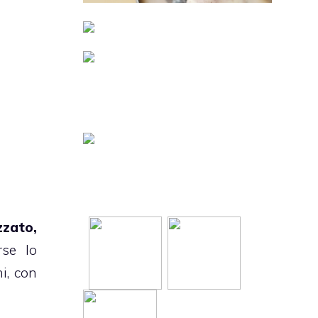
zato,
rse lo
ni,
con