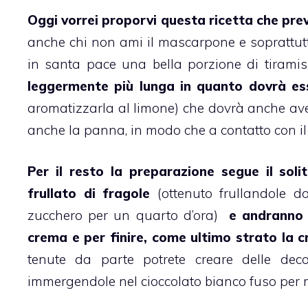
Oggi vorrei proporvi questa ricetta che pr
anche chi non ami il
mascarpone
e soprattut
in santa pace una bella porzione di
tirami
leggermente più lunga in quanto dovrà e
aromatizzarla al limone) che dovrà anche ave
anche la panna, in modo che a contatto con il 
Per il resto la preparazione segue il soli
frullato di fragole
(ottenuto frullandole d
zucchero per un quarto d’ora)
e andranno d
crema
e per finire, come ultimo strato la 
tenute da parte potrete creare delle dec
immergendole nel cioccolato bianco fuso per me