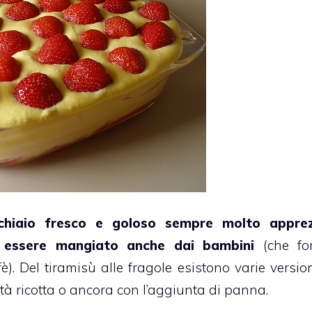
cchiaio fresco e goloso sempre molto apprez
ò essere mangiato anche dai bambini
(che fo
è). Del tiramisù alle fragole esistono varie versio
à ricotta
o ancora con l’aggiunta di
panna
.