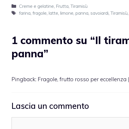
Categorie
Creme e gelatine
,
Frutta
,
Tiramisù
Tag
farina
,
fragole
,
latte
,
limone
,
panna
,
savoiardi
,
Tiramisù
1 commento su “Il tiram
panna”
Pingback:
Fragole, frutto rosso per eccellenza 
Lascia un commento
Commento