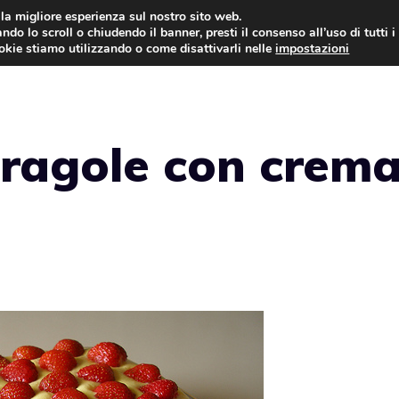
i la migliore esperienza sul nostro sito web.
ndo lo scroll o chiudendo il banner, presti il consenso all’uso di tutti i
ookie stiamo utilizzando o come disattivarli nelle
impostazioni
TORTE AL CIOCCOLATO
TORTE CLASSICHE
 fragole con crema