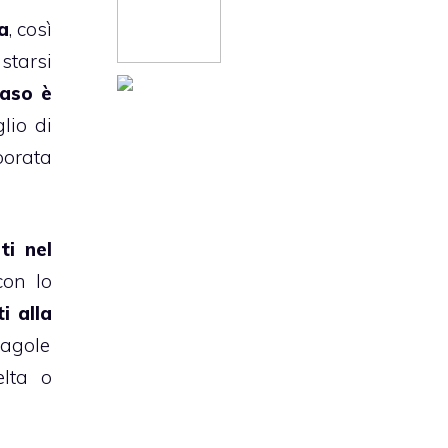
a
, così
starsi
caso è
glio di
porata
ti nel
con lo
i alla
ragole
elta o