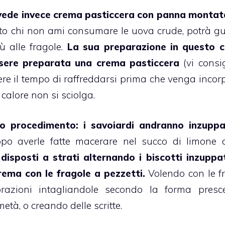
evede invece
crema pasticcera
con panna montat
to chi non ami consumare le uova crude, potrà gu
sù
alle fragole.
La sua preparazione in questo 
ssere preparata una
crema pasticcera
(vi consi
re il tempo di raffreddarsi prima che venga incor
calore non si sciolga.
to procedimento: i
savoiardi
andranno inzuppa
opo averle fatte macerare nel succo di limone 
isposti a strati alternando i biscotti inzuppat
crema con le
fragole
a pezzetti.
Volendo con le f
orazioni intagliandole secondo la forma presc
tà, o creando delle scritte.