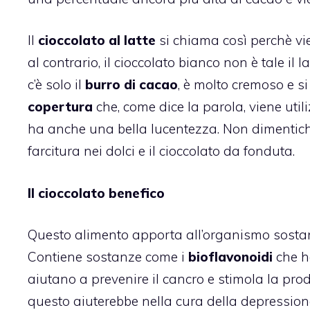
Il
cioccolato al latte
si chiama così perchè vie
al contrario, il cioccolato bianco non è tale il 
c’è solo il
burro di cacao
, è molto cremoso e si
copertura
che, come dice la parola, viene utiliz
ha anche una bella lucentezza. Non dimentic
farcitura nei dolci e il
cioccolato
da fonduta.
Il cioccolato benefico
Questo alimento apporta all’organismo sostan
Contiene sostanze come i
bioflavonoidi
che h
aiutano a prevenire il cancro e stimola la pr
questo aiuterebbe nella cura della depressione