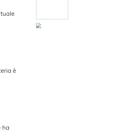
ntuale
ceria è
e ha