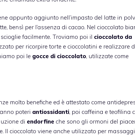
ne appunto aggiunto nell’impasto del latte in polv
latte, bensì per l’assenza di cacao. Nel cioccolato bi
 scioglie facilmente. Troviamo poi il
cioccolato da
zato per ricorpire torte e cioccolatini e realizzare d
hiamo poi le
gocce di cioccolato
, utilizzate come
ze molto benefiche ed è attestato come antidepres
anno poteri
antiossidanti
, poi caffeina e teofilina 
oduzione di
endorfine
che sono gli ormoni del piacer
. Il cioccolato viene anche utilizzato per massaggi