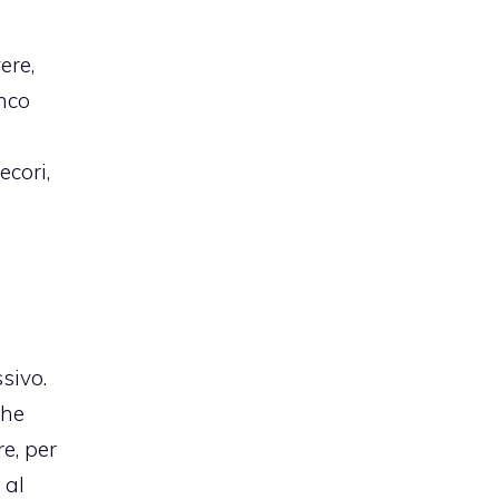
ere,
anco
ecori,
sivo.
che
e, per
 al