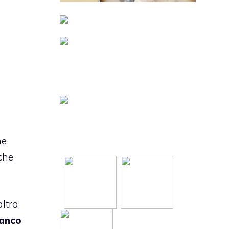
ne
che
altra
ianco