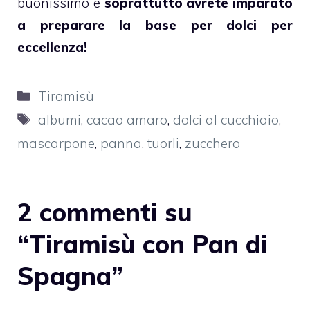
buonissimo e
soprattutto avrete imparato
a preparare la base per dolci per
eccellenza!
Categorie
Tiramisù
Tag
albumi
,
cacao amaro
,
dolci al cucchiaio
,
mascarpone
,
panna
,
tuorli
,
zucchero
2 commenti su
“Tiramisù con Pan di
Spagna”