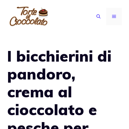
Vai
al
MENU
contenuto
I bicchierini di
pandoro,
crema al
cioccolato e
pesche per