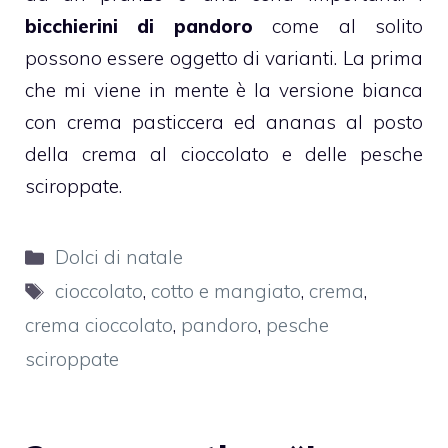
bicchierini di
pandoro
come al solito
possono essere oggetto di varianti. La prima
che mi viene in mente è la versione bianca
con crema pasticcera ed ananas al posto
della crema al cioccolato e delle pesche
sciroppate.
Categorie
Dolci di natale
Tag
cioccolato
,
cotto e mangiato
,
crema
,
crema cioccolato
,
pandoro
,
pesche
sciroppate