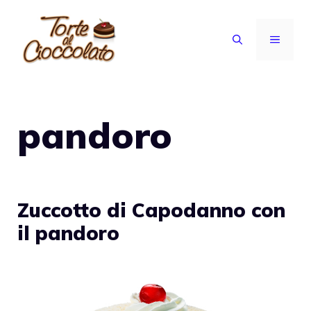
Vai
al
MENU
contenuto
pandoro
Zuccotto di Capodanno con
il pandoro