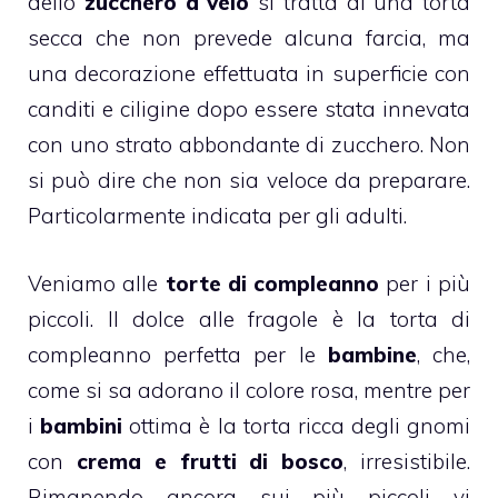
dello
zucchero a velo
si tratta di una
torta
secca
che non prevede alcuna farcia, ma
una decorazione effettuata in superficie con
canditi e ciligine dopo essere stata innevata
con uno strato abbondante di zucchero. Non
si può dire che non sia veloce da preparare.
Particolarmente indicata per gli adulti.
Veniamo alle
torte di compleanno
per i più
piccoli. Il
dolce alle fragole
è la torta di
compleanno perfetta per le
bambine
, che,
come si sa adorano il colore rosa, mentre per
i
bambini
ottima è la
torta ricca degli gnomi
con
crema e frutti di bosco
, irresistibile.
Rimanendo ancora sui più piccoli vi