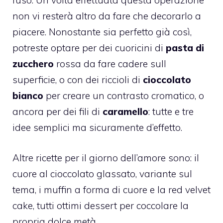
fuso. Un volta effettuata questa operazione
non vi resterà altro da fare che decorarlo a
piacere. Nonostante sia perfetto già così,
potreste optare per dei cuoricini di
pasta di
zucchero
rossa da fare cadere sull
superficie, o con dei riccioli di
cioccolato
bianco
per creare un contrasto cromatico, o
ancora per dei fili di
caramello
: tutte e tre
idee semplici ma sicuramente d’effetto.
Altre ricette per il giorno dell’amore sono: il
cuore al cioccolato glassato
, variante sul
tema, i
muffin a forma di cuor
e e la
red velvet
cake
, tutti ottimi dessert per coccolare la
propria dolce metà.