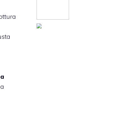
ottura
usta
la
la
e