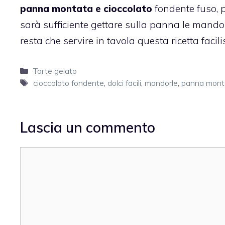
panna montata e cioccolato
fondente fuso, p
sarà sufficiente gettare sulla panna le mando
resta che servire in tavola questa ricetta facil
Categorie
Torte gelato
Tag
cioccolato fondente
,
dolci facili
,
mandorle
,
panna mont
Lascia un commento
Commento