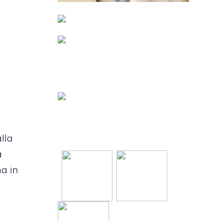
alla
a
na in