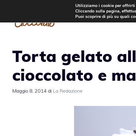
Vai
Utilizziamo i cookie per offrirt
Cliccando sulla pagina, effettua
al
Puoi scoprire di più su quali c
contenuto
Torta gelato al
cioccolato e m
Maggio 8, 2014
di
La Redazione