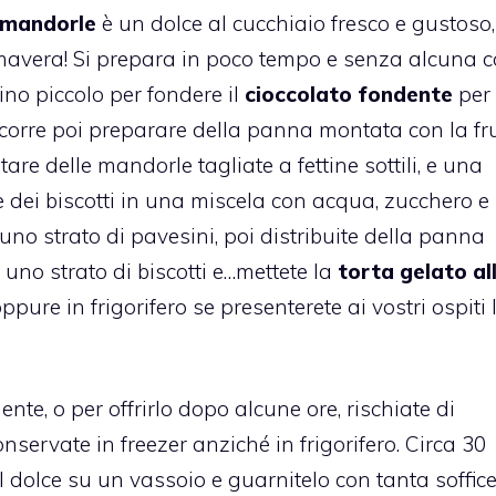
 mandorle
è un dolce al cucchiaio fresco e gustoso,
rimavera! Si prepara in poco tempo e senza alcuna c
ino piccolo per fondere il
cioccolato fondente
per
 occorre poi preparare della panna montata con la fr
tare delle mandorle tagliate a fettine sottili, e una
dei biscotti in una miscela con acqua, zucchero e
no strato di pavesini, poi distribuite della panna
uno strato di biscotti e…mettete la
torta gelato
al
ppure in frigorifero se presenterete ai vostri ospiti 
nte, o per offrirlo dopo alcune ore, rischiate di
servate in freezer anziché in frigorifero. Circa 30
l dolce su un vassoio e guarnitelo con tanta soffic