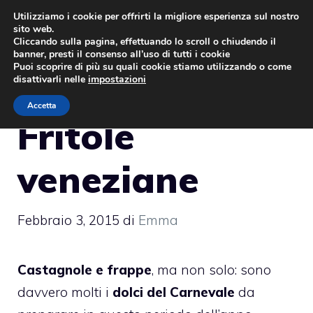
Vai
Utilizziamo i cookie per offrirti la migliore esperienza sul nostro
sito web.
al
MENU
Cliccando sulla pagina, effettuando lo scroll o chiudendo il
contenuto
banner, presti il consenso all’uso di tutti i cookie
Puoi scoprire di più su quali cookie stiamo utilizzando o come
disattivarli nelle
impostazioni
Accetta
Fritole
veneziane
Febbraio 3, 2015
di
Emma
Castagnole e frappe
, ma non solo: sono
davvero molti i
dolci del Carnevale
da