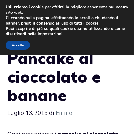
Vai
Utilizziamo i cookie per offrirti la migliore esperienza sul nostro
sito web.
al
MENU
Cliccando sulla pagina, effettuando lo scroll o chiudendo il
contenuto
banner, presti il consenso all’uso di tutti i cookie
Puoi scoprire di più su quali cookie stiamo utilizzando o come
disattivarli nelle
impostazioni
Accetta
Pancake al
cioccolato e
banane
Luglio 13, 2015
di
Emma
Oggi prepariamo i
pancake al cioccolato