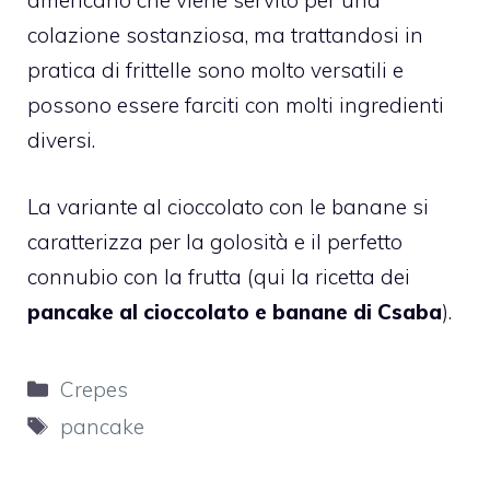
americano che viene servito per una
colazione sostanziosa, ma trattandosi in
pratica di frittelle sono molto versatili e
possono essere farciti con molti ingredienti
diversi.
La variante al cioccolato con le banane si
caratterizza per la golosità e il perfetto
connubio con la frutta (qui la ricetta dei
pancake al cioccolato e banane di Csaba
).
Categorie
Crepes
Tag
pancake