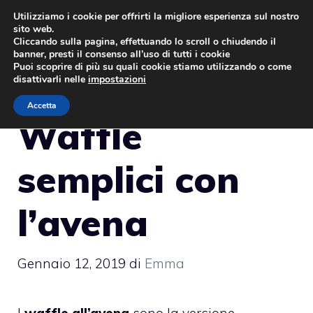
Vai
Utilizziamo i cookie per offrirti la migliore esperienza sul nostro
sito web.
al
MENU
Cliccando sulla pagina, effettuando lo scroll o chiudendo il
contenuto
banner, presti il consenso all’uso di tutti i cookie
Puoi scoprire di più su quali cookie stiamo utilizzando o come
disattivarli nelle
impostazioni
Accetta
Waffle
semplici con
l’avena
Gennaio 12, 2019
di
Emma
I
waffle all’avena
sono la versione