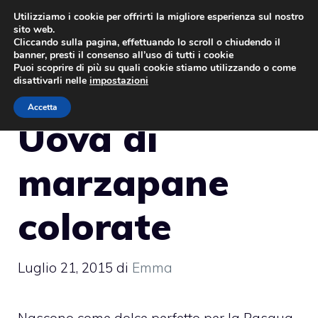
Vai
Utilizziamo i cookie per offrirti la migliore esperienza sul nostro
sito web.
al
MENU
Cliccando sulla pagina, effettuando lo scroll o chiudendo il
contenuto
banner, presti il consenso all’uso di tutti i cookie
Puoi scoprire di più su quali cookie stiamo utilizzando o come
disattivarli nelle
impostazioni
Accetta
Uova di
marzapane
colorate
Luglio 21, 2015
di
Emma
Nascono come dolce perfetto per la Pasqua,