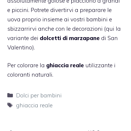
assolutamente golose e piacciono a grandi
e piccini. Potrete divertirvi a preparare le
uova proprio insieme ai vostri bambini e
sbizzarrirvi anche con le decorazioni (qui la
variante dei
dolcetti di marzapane
di San
Valentino).
Per colorare la
ghiaccia reale
utilizzante i
coloranti naturali.
Categorie
Dolci per bambini
Tag
ghiaccia reale