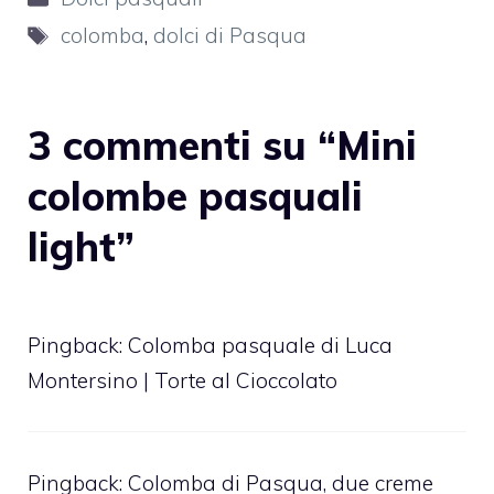
Tag
colomba
,
dolci di Pasqua
3 commenti su “Mini
colombe pasquali
light”
Pingback:
Colomba pasquale di Luca
Montersino | Torte al Cioccolato
Pingback:
Colomba di Pasqua, due creme