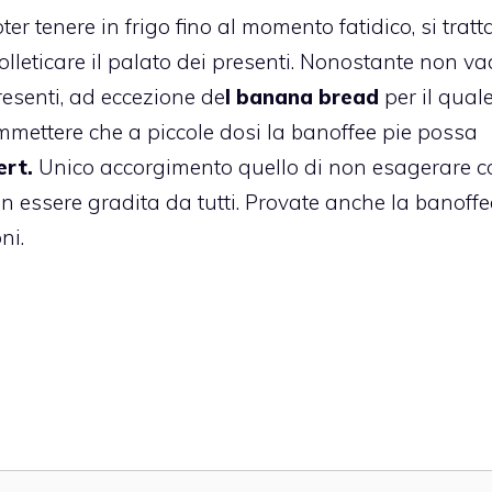
er tenere in frigo fino al momento fatidico, si tratt
leticare il palato dei presenti. Nonostante non v
esenti, ad eccezione de
l banana bread
per il qual
mmettere che a piccole dosi la banoffee pie possa
ert.
Unico accorgimento quello di non esagerare c
n essere gradita da tutti. Provate anche la
banoffe
ni.