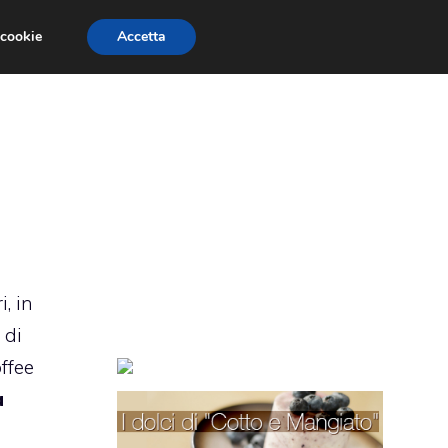
 cookie
Accetta
TORTE PER BAMBINI
TORTE DECORATE
i, in
 di
ffee
a