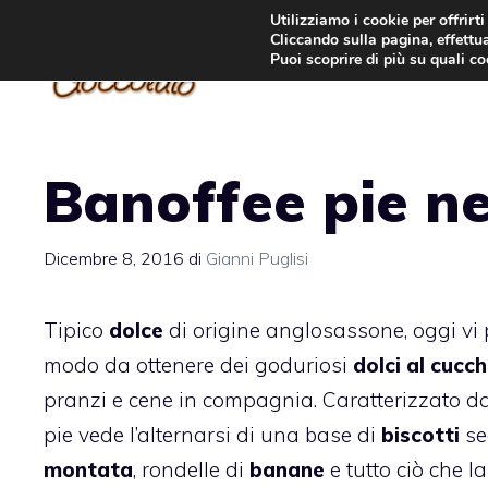
Vai
Utilizziamo i cookie per offrirt
Cliccando sulla pagina, effettua
al
Puoi scoprire di più su quali c
contenuto
Banoffee pie ne
Dicembre 8, 2016
di
Gianni Puglisi
Tipico
dolce
di origine anglosassone, oggi vi
modo da ottenere dei goduriosi
dolci al cucch
pranzi e cene in compagnia. Caratterizzato da 
pie vede l’alternarsi di una base di
biscotti
se
montata
, rondelle di
banane
e tutto ciò che l