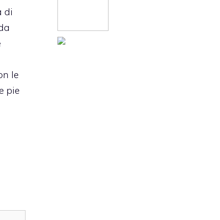
a di
ada
e
on le
e pie