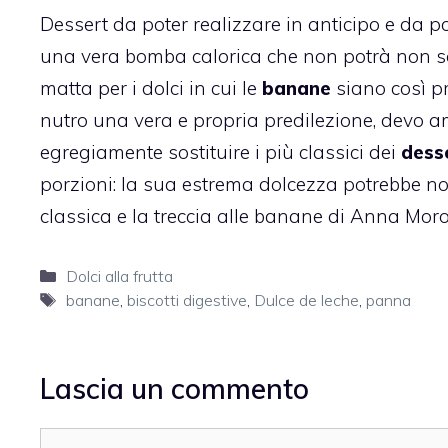
Dessert da poter realizzare in anticipo e da pot
una vera bomba calorica che non potrà non sol
matta per i dolci in cui le
banane
siano così pr
nutro una vera e propria predilezione, devo a
egregiamente sostituire i più classici dei
dess
porzioni: la sua estrema dolcezza potrebbe no
classica
e la
treccia alle banane di Anna Moro
Categorie
Dolci alla frutta
Tag
banane
,
biscotti digestive
,
Dulce de leche
,
panna
Lascia un commento
Commento