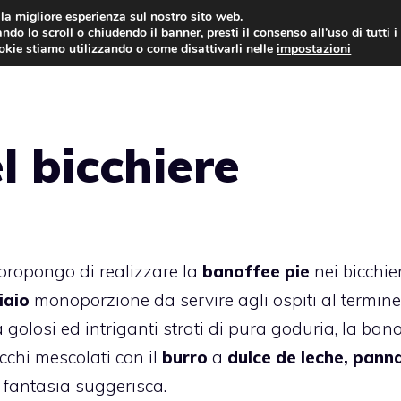
i la migliore esperienza sul nostro sito web.
ndo lo scroll o chiudendo il banner, presti il consenso all’uso di tutti i
ookie stiamo utilizzando o come disattivarli nelle
impostazioni
TORTE AL CIOCCOLATO
TORTE CLASSICHE
l bicchiere
 propongo di realizzare la
banoffee pie
nei bicchier
iaio
monoporzione da servire agli ospiti al termine
golosi ed intriganti strati di pura goduria, la bano
cchi mescolati con il
burro
a
dulce de leche, pann
a fantasia suggerisca.